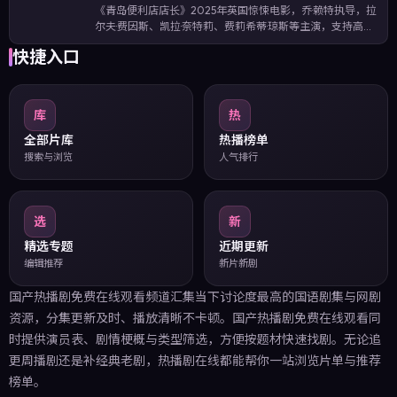
《青岛便利店店长》2025年英国惊悚电影，乔·赖特执导，拉
尔夫·费因斯、凯拉·奈特莉、费莉希蒂·琼斯等主演，支持高清
在线观看与完整剧情介绍。将类型元素与人文关怀结合，适
快捷入口
合喜欢惊悚题材的观众一口气追完。影片收录关键词：青岛
便利店店长在线观看、…
库
热
全部片库
热播榜单
搜索与浏览
人气排行
选
新
精选专题
近期更新
编辑推荐
新片新剧
国产热播剧免费在线观看频道汇集当下讨论度最高的国语剧集与网剧
资源，分集更新及时、播放清晰不卡顿。国产热播剧免费在线观看同
时提供演员表、剧情梗概与类型筛选，方便按题材快速找剧。无论追
更周播剧还是补经典老剧，热播剧在线都能帮你一站浏览片单与推荐
榜单。