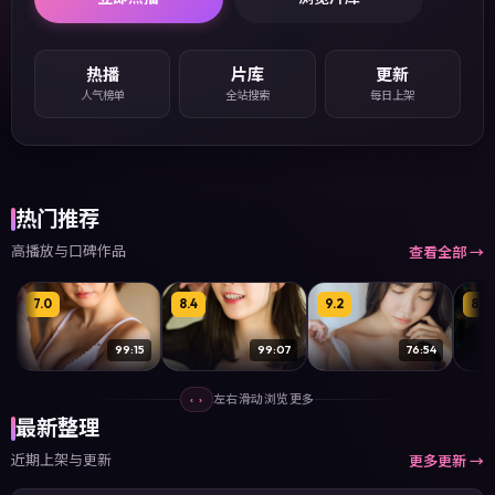
热播
片库
更新
人气榜单
全站搜索
每日上架
热门推荐
高播放与口碑作品
查看全部 →
7.0
8.4
9.2
8.5
99:15
99:07
76:54
归途夜场放映
温柔的黎明
大阪不下雨
上海
左右滑动浏览更多
‹ ›
爱情 · 亚洲 · 2016
惊悚 · 亚洲 · 2023
惊悚 · 欧美 · 2019
悬疑 ·
最新整理
近期上架与更新
更多更新 →