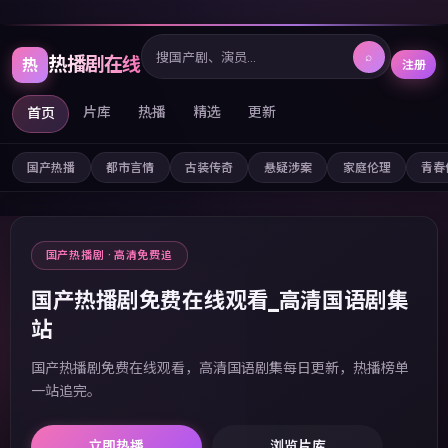
⌕
热播剧在线
热
注册
片库
热播
精选
更新
首页
国产热播
都市言情
古装传奇
悬疑涉案
家庭伦理
青春
国产热播剧 · 高清免费追
国产热播剧免费在线观看_高清国语剧集
站
国产热播剧免费在线观看，高清国语剧集每日更新，热播榜单
一站追完。
立即热播
浏览片库